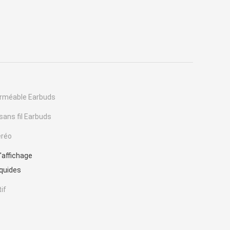
erméable Earbuds
ans fil Earbuds
éréo
'affichage
iquides
if