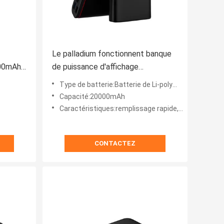
Le palladium fonctionnent banque
000mAh
de puissance d'affichage
d'affichage à cristaux liquides de
Type de batterie:Batterie de Li-polymère
20000mAh 25mm
Capacité:20000mAh
Caractéristiques:remplissage rapide, affichage de pâte lisse de LED
CONTACTEZ