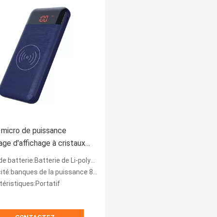
micro de puissance
hage d'affichage à cristaux
es d'USB 8000mAh 134mm
e batterie:Batterie de Li-polymère
té:banques de la puissance 8000mah
téristiques:Portatif