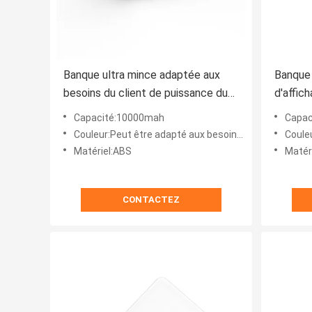
Banque ultra mince adaptée aux
Banque 
besoins du client de puissance du
d'affich
logo 250g 15mm
contrôl
Capacité:10000mah
Capac
32mm
Couleur:Peut être adapté aux besoins du client
Couleu
Matériel:ABS
Matér
CONTACTEZ