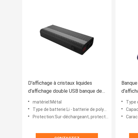
D'affichage à cristaux liquides
Banque 
d'affichage double USB banque de
d'affic
puissance en métal 121mm
liquid
matériel:Métal
Type d
Type de batterie:Li - batterie de polymère
Capaci
Protection:Sur-déchargeant, protection de court-circuit, surchargeant
Carac