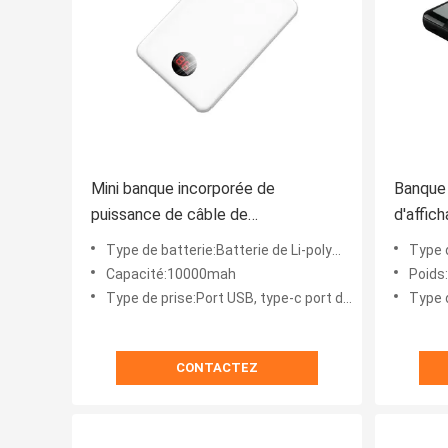
Mini banque incorporée de
Banque 
puissance de câble de
d'affich
10000mAh 22.3mm
port U
Type de batterie:Batterie de Li-polymère
Type d
portabl
Capacité:10000mah
Poids
Type de prise:Port USB, type-c port d'USB-A
Type 
CONTACTEZ