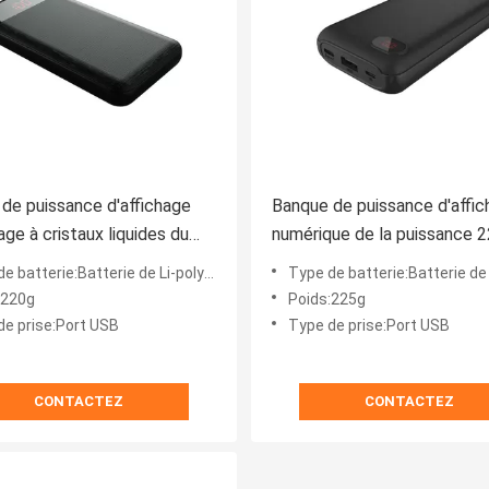
de puissance d'affichage
Banque de puissance d'affi
age à cristaux liquides du
numérique de la puissance 
SB 69mm pour le téléphone
palladium d'affichage numér
e batterie:Batterie de Li-polymère
Type de batterie:Batterie de Li-
e
:220g
Poids:225g
de prise:Port USB
Type de prise:Port USB
CONTACTEZ
CONTACTEZ