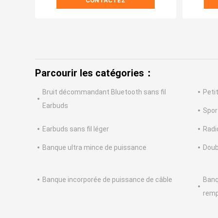
CONTACTEZ
Parcourir les catégories：
Bruit décommandant Bluetooth sans fil
Peti
Earbuds
Spor
Earbuds sans fil léger
Radi
Banque ultra mince de puissance
Doub
Banque incorporée de puissance de câble
Banq
remp