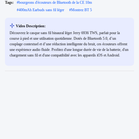
Tags:
#
bourgeons d'écouteurs de Bluetooth de la CE 10m
#
400mAh Earbuds sans fil léger
#
Montrez BT 5
Video Description:
Découvrez le casque sans fil binaural léger Jerry 6936 TWS, parfait pour la
course à pied et une utilisation quotidienne. Dotés de Bluetooth 5.0, d’un
couplage contextuel et d’une réduction intelligente du bruit, ces écouteurs offrent
une expérience audio fluide. Profitez d'une longue durée de vie de la batterie, d'un
chargement sans fil et d'une compatibilité avec les appareils iOS et Android.