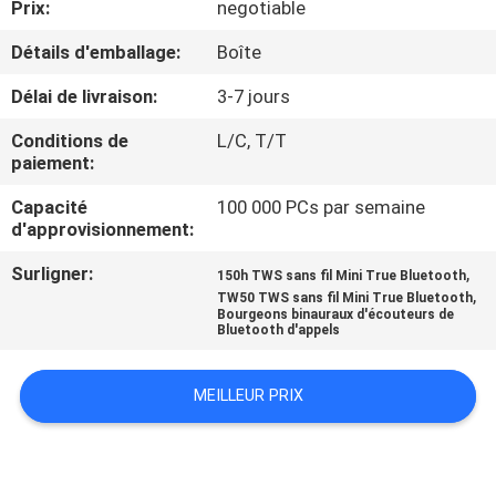
Prix:
negotiable
CONTRÔLE
Détails d'emballage:
Boîte
DE
Délai de livraison:
3-7 jours
QUALITÉ
Conditions de
L/C, T/T
paiement:
CONTACTEZ-
Capacité
100 000 PCs par semaine
d'approvisionnement:
NOUS
Surligner:
,
150h TWS sans fil Mini True Bluetooth
,
TW50 TWS sans fil Mini True Bluetooth
NOUVELLES
Bourgeons binauraux d'écouteurs de
Bluetooth d'appels
CAS
MEILLEUR PRIX
PLAN
DU