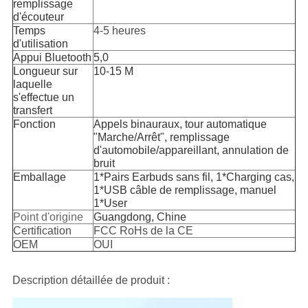
remplissage
d'écouteur
Temps
4-5 heures
d'utilisation
Appui Bluetooth
5,0
Longueur sur
10-15 M
laquelle
s'effectue un
transfert
Fonction
Appels binauraux, tour automatique
"Marche/Arrêt", remplissage
d'automobile/appareillant, annulation de
bruit
Emballage
1*Pairs Earbuds sans fil, 1*Charging cas,
1*USB câble de remplissage, manuel
1*User
Point d'origine
Guangdong, Chine
Certification
FCC RoHs de la CE
OEM
OUI
Description détaillée de produit :