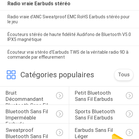
Radio vraie Earbuds stéréo
Radio vraie d'ANC Sweatproof EMC RoHS Earbuds stéréo pour
le jeu
Écouteurs stéréo de haute fidélité Audifono de Bluetooth V5.0
IPX5 magnétique
Écouteur vrai stéréo d'Earbuds TWS de la véritable radio 9D à
commande par effleurement
Catégories populaires
Tous
Bruit 
Petit Bluetooth 
Décommandant 
Sans Fil Earbuds
Bluetooth Sans Fil 
Bluetooth Sans Fil 
Sports Bluetooth 
Earbuds
Imperméable 
Sans Fil Earbuds
Earbuds
Sweatproof 
Earbuds Sans Fil 
Bluetooth Sans Fil 
Léger