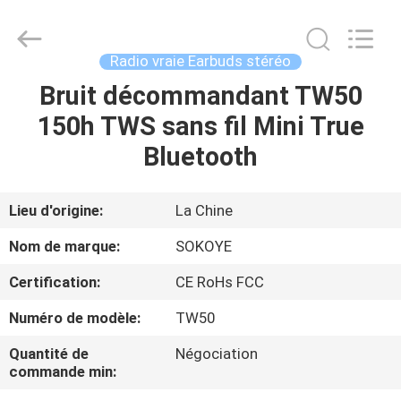
-
2026
SoKe
Electronic
Co.,Ltd.
Radio vraie Earbuds stéréo
All
Rights
Bruit décommandant TW50
MAISON
Reserved.
150h TWS sans fil Mini True
PRODUITS
Bluetooth
AU
Lieu d'origine:
La Chine
SUJET
Nom de marque:
SOKOYE
DE
Certification:
CE RoHs FCC
NOUS
Numéro de modèle:
TW50
VISITE
Quantité de
Négociation
commande min:
D'USINE