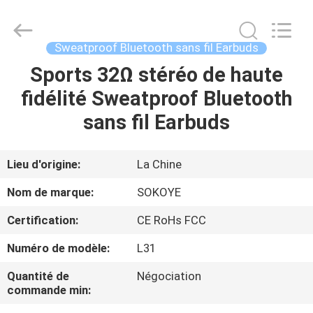
-
2026
SoKe
Electronic
Co.,Ltd.
Sweatproof Bluetooth sans fil Earbuds
All
Rights
Sports 32Ω stéréo de haute
MAISON
Reserved.
fidélité Sweatproof Bluetooth
PRODUITS
sans fil Earbuds
AU
Lieu d'origine:
La Chine
SUJET
Nom de marque:
SOKOYE
DE
Certification:
CE RoHs FCC
NOUS
Numéro de modèle:
L31
VISITE
Quantité de
Négociation
commande min:
D'USINE