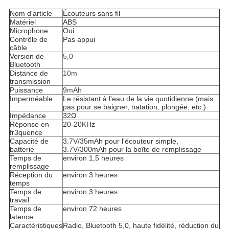
Nom d'article
Écouteurs sans fil
Matériel
ABS
Microphone
Oui
Contrôle de
Pas appui
câble
Version de
5,0
Bluetooth
Distance de
10m
transmission
Puissance
9mAh
Imperméable
Le résistant à l'eau de la vie quotidienne (mais
pas pour se baigner, natation, plongée, etc.)
Impédance
32Ω
Réponse en
20-20KHz
fr3quence
Capacité de
3.7V/35mAh pour l'écouteur simple,
batterie
3.7V/300mAh pour la boîte de remplissage
Temps de
environ 1,5 heures
remplissage
Réception du
environ 3 heures
temps
Temps de
environ 3 heures
travail
Temps de
environ 72 heures
latence
Caractéristiques
Radio, Bluetooth 5,0, haute fidélité, réduction du