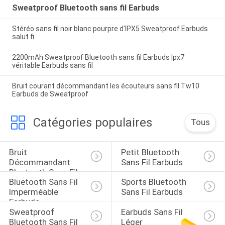
Sweatproof Bluetooth sans fil Earbuds
Stéréo sans fil noir blanc pourpre d'IPX5 Sweatproof Earbuds
salut fi
2200mAh Sweatproof Bluetooth sans fil Earbuds Ipx7
véritable Earbuds sans fil
Bruit courant décommandant les écouteurs sans fil Tw10
Earbuds de Sweatproof
Catégories populaires
Tous
Bruit 
Petit Bluetooth 
Décommandant 
Sans Fil Earbuds
Bluetooth Sans Fil 
Bluetooth Sans Fil 
Sports Bluetooth 
Earbuds
Imperméable 
Sans Fil Earbuds
Earbuds
Sweatproof 
Earbuds Sans Fil 
Bluetooth Sans Fil 
Léger