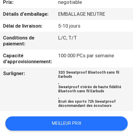
Prix:
negotiable
CONTRÔLE
Détails d'emballage:
EMBALLAGE NEUTRE
DE
Délai de livraison:
5-10 jours
QUALITÉ
Conditions de
L/C, T/T
paiement:
CONTACTEZ-
Capacité
100 000 PCs par semaine
d'approvisionnement:
NOUS
Surligner:
32Ω Sweatproof Bluetooth sans fil
Earbuds
NOUVELLES
,
Sweatproof stéréo de haute fidélité
Bluetooth sans fil Earbuds
,
CAS
Bruit des sports 72h Sweatproof
décommandant des écouteurs
PLAN
MEILLEUR PRIX
DU