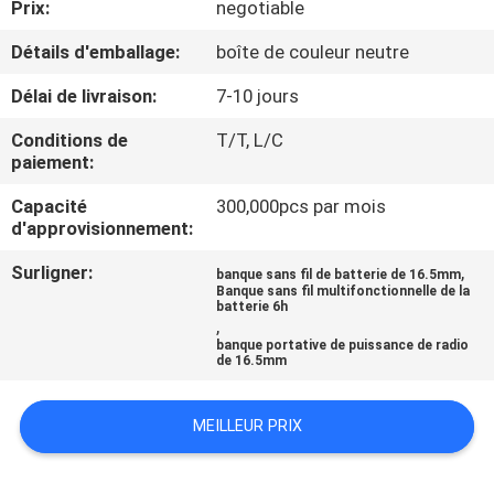
Prix:
negotiable
CONTRÔLE
Détails d'emballage:
boîte de couleur neutre
DE
Délai de livraison:
7-10 jours
QUALITÉ
Conditions de
T/T, L/C
paiement:
CONTACTEZ-
Capacité
300,000pcs par mois
d'approvisionnement:
NOUS
Surligner:
,
banque sans fil de batterie de 16.5mm
Banque sans fil multifonctionnelle de la
NOUVELLES
batterie 6h
,
banque portative de puissance de radio
de 16.5mm
CAS
MEILLEUR PRIX
PLAN
DU