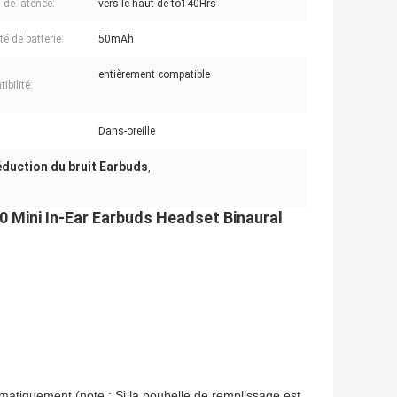
de latence:
vers le haut de to140Hrs
é de batterie:
50mAh
entièrement compatible
bilité:
Dans-oreille
duction du bruit Earbuds
,
,0 Mini In-Ear Earbuds Headset Binaural
atiquement (note : Si la poubelle de remplissage est