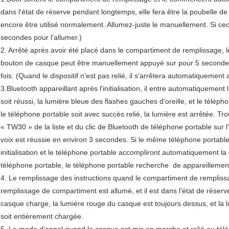
dans l'état de réserve pendant longtemps, elle fera être la poubelle d
encore être utilisé normalement. Allumez-juste le manuellement. Si cec
secondes pour l'allumer.)
2. Arrêté après avoir été placé dans le compartiment de remplissage, 
bouton de casque peut être manuellement appuyé sur pour 5 secondes s'
fois. (Quand le dispositif n'est pas relié, il s'arrêtera automatiquement
3.Bluetooth appareillant après l'initialisation, il entre automatiquemen
soit réussi, la lumière bleue des flashes gauches d'oreille, et le télép
le téléphone portable soit avec succès relié, la lumière est arrêtée. T
« TW30 » de la liste et du clic de Bluetooth de téléphone portable sur
voix est réussie en environ 3 secondes. Si le même téléphone portable
initialisation et le téléphone portable accompliront automatiquement la 
téléphone portable, le téléphone portable recherche  de appareilleme
4. Le remplissage des instructions quand le compartiment de remplissa
remplissage de compartiment est allumé, et il est dans l'état de réser
casque charge, la lumière rouge du casque est toujours dessus, et la l
soit entièrement chargée.
5. Le mode d'appel quand le casque est mis en marche et relié au télé