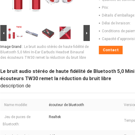
Prix:
Détails d'emballage:
Délai de livraison:
Conditions de paiem
Capacité d'approvis
Image Grand :
Le bruit audio stéréo de haute fidélité de
Contact
Bluetooth 5,0 Mini In-Ear Earbuds Headset Binaural
des écouteurs TW30 remet la réduction du bruit libre
Le bruit audio stéréo de haute fidélité de Bluetooth 5,0 Min
écouteurs TW30 remet la réduction du bruit libre
description de
Name modèle:
écouteur de bluetooth
Versio
Jeu de puces de
Realtek
Temps 
Bluetooth: