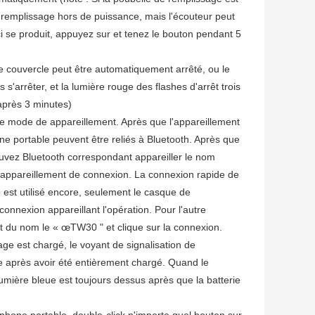
e remplissage hors de puissance, mais l'écouteur peut
i se produit, appuyez sur et tenez le bouton pendant 5
le couvercle peut être automatiquement arrêté, ou le
arrêter, et la lumière rouge des flashes d'arrêt trois
 après 3 minutes)
t le mode de appareillement. Après que l'appareillement
hone portable peuvent être reliés à Bluetooth. Après que
rouvez Bluetooth correspondant appareiller le nom
 l'appareillement de connexion. La connexion rapide de
 est utilisé encore, seulement le casque de
connexion appareillant l'opération. Pour l'autre
nt du nom le « œTW30 " et clique sur la connexion.
ge est chargé, le voyant de signalisation de
ve après avoir été entièrement chargé. Quand le
umière bleue est toujours dessus après que la batterie
phone portable, double-click n'importe quel bouton sur