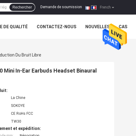
Demande de soumission
Rechercher
|
French
 DE QUALITÉ
CONTACTEZ-NOUS
NOUVELLES
CAS
uction Du Bruit Libre
,0 Mini In-Ear Earbuds Headset Binaural
uit:
La Chine
SOKOYE
CE RoHs FCC
TW30
ement et expédition:
nde min:
Négociation