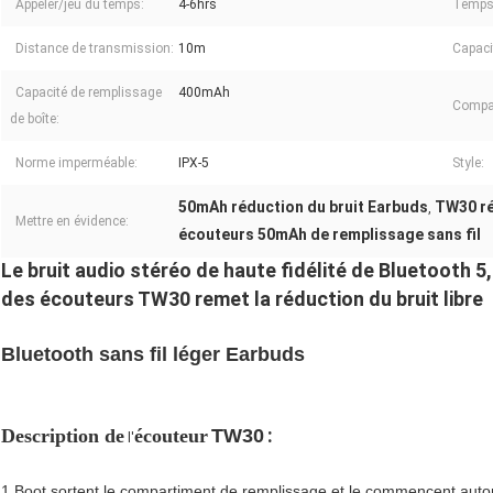
Appeler/jeu du temps:
4-6hrs
Temps 
Distance de transmission:
10m
Capacit
Capacité de remplissage
400mAh
Compati
de boîte:
Norme imperméable:
IPX-5
Style:
50mAh réduction du bruit Earbuds
TW30 ré
,
Mettre en évidence:
écouteurs 50mAh de remplissage sans fil
Le bruit audio stéréo de haute fidélité de Bluetooth 5
des écouteurs TW30 remet la réduction du bruit libre
Bluetooth sans fil léger Earbuds
:
Description
de
écouteur
TW30
l'
1.Boot sortent le compartiment de remplissage et le commencent autom