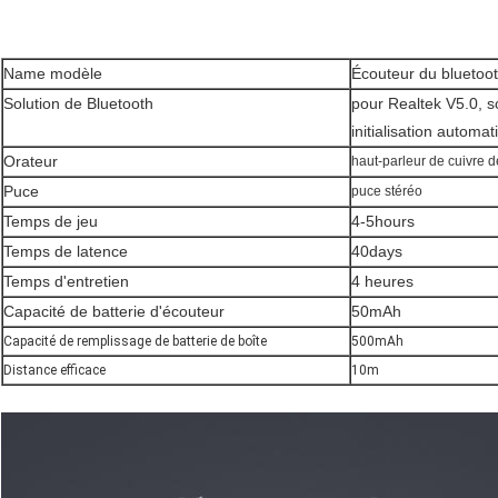
Name modèle
Écouteur du blueto
Solution de Bluetooth
pour Realtek V5.0, s
initialisation automati
Orateur
haut-parleur de cuivre 
Puce
puce stéréo
Temps de jeu
4-5hours
Temps de latence
40days
Temps d'entretien
4 heures
Capacité de batterie d'écouteur
50mAh
Capacité de remplissage de batterie de boîte
500mAh
Distance efficace
10m