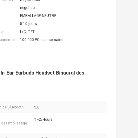
negotiable
EMBALLAGE NEUTRE
5-10 jours
ent:
L/C, T/T
ionnement:
100 000 PCs par semaine
i In-Ear Earbuds Headset Binaural des
n de Bluetooth:
5,0
1~2/Hours
de remplissage: