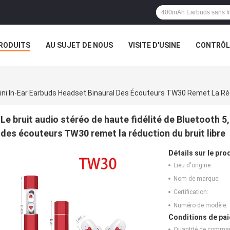
RODUITS
AU SUJET DE NOUS
VISITE D'USINE
CONTRÔLE
 Mini In-Ear Earbuds Headset Binaural Des Écouteurs TW30 Remet La Réd
Le bruit audio stéréo de haute fidélité de Bluetooth 5
des écouteurs TW30 remet la réduction du bruit libre
Détails sur le prod
Lieu d'origine:
Nom de marque:
Certification:
Numéro de modèle:
Conditions de pai
Quantité de comma