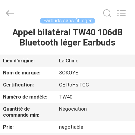
-
2026
SoKe
Electronic
Co.,Ltd.
Earbuds sans fil léger
All
Rights
Appel bilatéral TW40 106dB
MAISON
Reserved.
Bluetooth léger Earbuds
PRODUITS
Lieu d'origine:
La Chine
AU
Nom de marque:
SOKOYE
SUJET
Certification:
CE RoHs FCC
DE
Numéro de modèle:
TW40
NOUS
Quantité de
Négociation
commande min:
VISITE
Prix:
negotiable
D'USINE