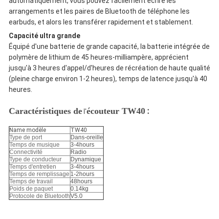
automatiquement, vous pouvez facilement écrire les
arrangements et les paires de Bluetooth de téléphone les
earbuds, et alors les transférer rapidement et stablement.
Capacité ultra grande
Équipé d'une batterie de grande capacité, la batterie intégrée de
polymère de lithium de 45 heures-milliampère, apprécient
jusqu'à 3 heures d'appel/d'heures de récréation de haute qualité
(pleine charge environ 1-2 heures), temps de latence jusqu'à 40
heures.
:
Caractéristiques de
écouteur TW40
l'
Name modèle
TW40
Type de port
Dans-oreille
Temps de musique
3-4hours
Connectivité
Radio
Type de conducteur
Dynamique
Temps d'entretien
3-4hours
Temps de remplissage
1-2hours
Temps de travail
48hours
Poids de paquet
0.14kg
Protocole de Bluetooth
V5.0