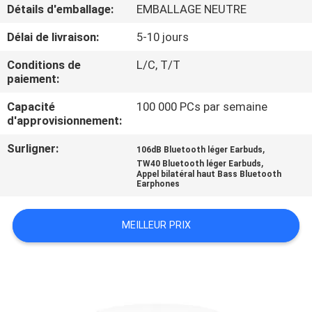
Détails d'emballage:
EMBALLAGE NEUTRE
CONTRÔLE
Délai de livraison:
5-10 jours
DE
Conditions de
L/C, T/T
QUALITÉ
paiement:
Capacité
100 000 PCs par semaine
d'approvisionnement:
CONTACTEZ-
NOUS
Surligner:
,
106dB Bluetooth léger Earbuds
,
TW40 Bluetooth léger Earbuds
Appel bilatéral haut Bass Bluetooth
Earphones
NOUVELLES
MEILLEUR PRIX
CAS
PLAN
DU