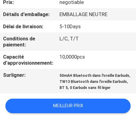
Prix:
negotiable
CONTRÔLE
Détails d'emballage:
EMBALLAGE NEUTRE
DE
Délai de livraison:
5-10Days
QUALITÉ
Conditions de
L/C, T/T
paiement:
CONTACTEZ-
Capacité
10,0000pcs
d'approvisionnement:
NOUS
Surligner:
,
50mAH Bluetooth dans l'oreille Earbuds
,
TW13 Bluetooth dans l'oreille Earbuds
NOUVELLES
,
BT 5
0 Earbuds sans fil léger
CAS
MEILLEUR PRIX
PLAN
DU