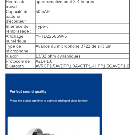
Heures de
approximativement 3-4 heures
travail
Capacité de
50mAH
batterie
d'écouteur
Interface de
Type-c
remplissage :
Affichage
YFTD2256SW-5
numérique
Type de
Avance du microphone 3722 de silicium
microphone
Klaxon
13/32 ohm dynamiques
Protocole de
A2DP1.0,
Bluetooth
AVRCP1.5AVDTP1.0AVCTP1.4HFP1.5GAVDP1.0