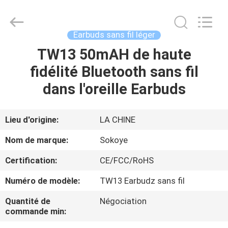
-
2026
SoKe
Electronic
Co.,Ltd.
Earbuds sans fil léger
All
Rights
TW13 50mAH de haute
MAISON
Reserved.
fidélité Bluetooth sans fil
PRODUITS
dans l'oreille Earbuds
AU
Lieu d'origine:
LA CHINE
SUJET
Nom de marque:
Sokoye
DE
Certification:
CE/FCC/RoHS
NOUS
Numéro de modèle:
TW13 Earbudz sans fil
VISITE
Quantité de
Négociation
commande min:
D'USINE