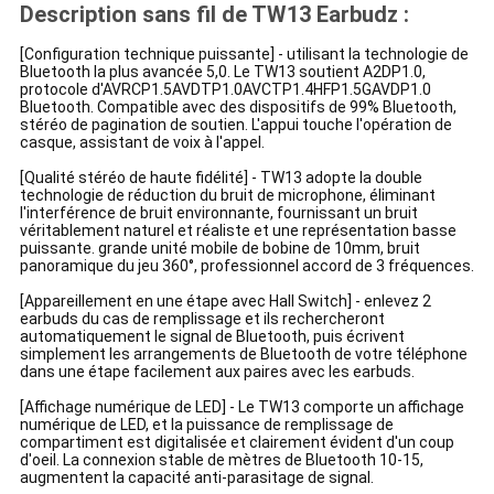
Description sans fil de TW13 Earbudz :
[Configuration technique puissante] - utilisant la technologie de
Bluetooth la plus avancée 5,0. Le TW13 soutient A2DP1.0,
protocole d'AVRCP1.5AVDTP1.0AVCTP1.4HFP1.5GAVDP1.0
Bluetooth. Compatible avec des dispositifs de 99% Bluetooth,
stéréo de pagination de soutien. L'appui touche l'opération de
casque, assistant de voix à l'appel.
[Qualité stéréo de haute fidélité] - TW13 adopte la double
technologie de réduction du bruit de microphone, éliminant
l'interférence de bruit environnante, fournissant un bruit
véritablement naturel et réaliste et une représentation basse
puissante. grande unité mobile de bobine de 10mm, bruit
panoramique du jeu 360°, professionnel accord de 3 fréquences.
[Appareillement en une étape avec Hall Switch] - enlevez 2
earbuds du cas de remplissage et ils rechercheront
automatiquement le signal de Bluetooth, puis écrivent
simplement les arrangements de Bluetooth de votre téléphone
dans une étape facilement aux paires avec les earbuds.
[Affichage numérique de LED] - Le TW13 comporte un affichage
numérique de LED, et la puissance de remplissage de
compartiment est digitalisée et clairement évident d'un coup
d'oeil. La connexion stable de mètres de Bluetooth 10-15,
augmentent la capacité anti-parasitage de signal.