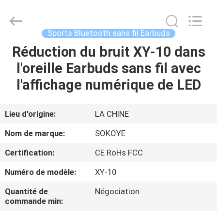
-
2026
SoKe
Electronic
Co.,Ltd.
Sports Bluetooth sans fil Earbuds
All
Rights
Réduction du bruit XY-10 dans
MAISON
Reserved.
l'oreille Earbuds sans fil avec
PRODUITS
l'affichage numérique de LED
AU
Lieu d'origine:
LA CHINE
SUJET
Nom de marque:
SOKOYE
DE
Certification:
CE RoHs FCC
NOUS
Numéro de modèle:
XY-10
VISITE
Quantité de
Négociation
commande min:
D'USINE