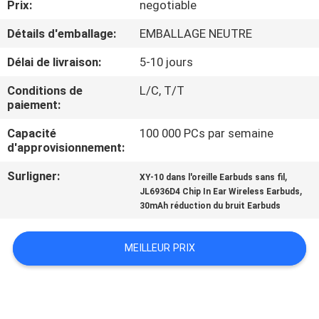
Prix:
negotiable
CONTRÔLE
Détails d'emballage:
EMBALLAGE NEUTRE
DE
Délai de livraison:
5-10 jours
QUALITÉ
Conditions de
L/C, T/T
paiement:
CONTACTEZ-
Capacité
100 000 PCs par semaine
d'approvisionnement:
NOUS
Surligner:
,
XY-10 dans l'oreille Earbuds sans fil
,
JL6936D4 Chip In Ear Wireless Earbuds
NOUVELLES
30mAh réduction du bruit Earbuds
CAS
MEILLEUR PRIX
PLAN
DU