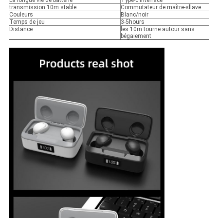
La longue vie de batterie
Type-c interface
transmission 10m stable
Commutateur de maître-sllave
Couleurs
Blanc/noir
Temps de jeu
3-5hours
Distance
les 10m tourne autour sans
bégaiement