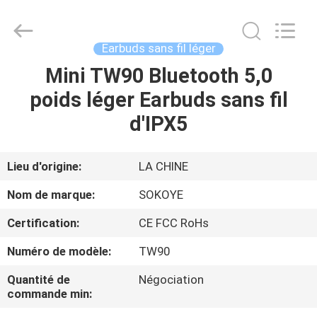
-
2026
SoKe
Electronic
Co.,Ltd.
Earbuds sans fil léger
All
Rights
Mini TW90 Bluetooth 5,0
MAISON
Reserved.
poids léger Earbuds sans fil
PRODUITS
d'IPX5
AU
Lieu d'origine:
LA CHINE
SUJET
Nom de marque:
SOKOYE
DE
Certification:
CE FCC RoHs
NOUS
Numéro de modèle:
TW90
VISITE
Quantité de
Négociation
commande min:
D'USINE