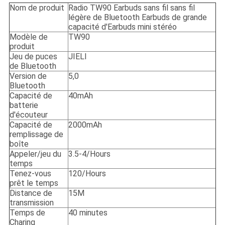
Nom de produit
Radio TW90 Earbuds sans fil sans fil
légère de Bluetooth Earbuds de grande
capacité d'Earbuds mini stéréo
Modèle de
TW90
produit
Jeu de puces
JIELI
de Bluetooth
Version de
5,0
Bluetooth
Capacité de
40mAh
batterie
d'écouteur
Capacité de
2000mAh
remplissage de
boîte
Appeler/jeu du
3.5-4/Hours
temps
Tenez-vous
120/Hours
prêt le temps
Distance de
15M
transmission
Temps de
40 minutes
Charing