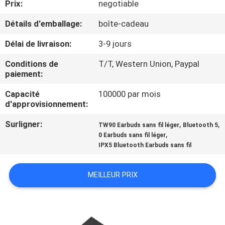
Prix:
negotiable
CONTRÔLE
Détails d'emballage:
boîte-cadeau
DE
Délai de livraison:
3-9 jours
QUALITÉ
Conditions de
T/T, Western Union, Paypal
paiement:
CONTACTEZ-
Capacité
100000 par mois
d'approvisionnement:
NOUS
Surligner:
,
,
TW90 Earbuds sans fil léger
Bluetooth 5
,
0 Earbuds sans fil léger
NOUVELLES
IPX5 Bluetooth Earbuds sans fil
CAS
MEILLEUR PRIX
PLAN
DU