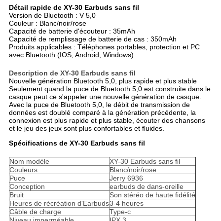
Détail rapide de XY-30 Earbuds sans fil
Version de Bluetooth : V 5,0
Couleur : Blanc/noir/rose
Capacité de batterie d'écouteur : 35mAh
Capacité de remplissage de batterie de cas : 350mAh
Produits applicables : Téléphones portables, protection et PC
avec Bluetooth (IOS, Android, Windows)
Description de XY-30 Earbuds sans fil
Nouvelle génération Bluetooth 5,0, plus rapide et plus stable
Seulement quand la puce de Bluetooth 5,0 est construite dans le
casque peut ce s'appeler une nouvelle génération de casque.
Avec la puce de Bluetooth 5,0, le débit de transmission de
données est doublé comparé à la génération précédente, la
connexion est plus rapide et plus stable, écouter des chansons
et le jeu des jeux sont plus confortables et fluides.
Spécifications de XY-30 Earbuds sans fil
Nom modèle
XY-30 Earbuds sans fil
Couleurs
Blanc/noir/rose
Puce
Jerry 6936
Conception
earbuds de dans-oreille
Bruit
Son stéréo de haute fidélité
Heures de récréation d'Earbuds
3-4 heures
Câble de charge
Type-c
Niveau imperméable
IPX 3