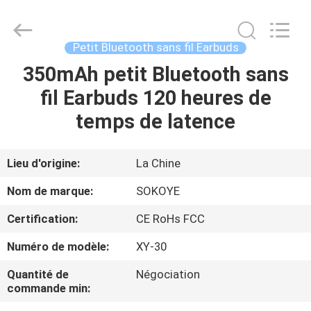
-
2026
SoKe
Electronic
Co.,Ltd.
Petit Bluetooth sans fil Earbuds
All
Rights
350mAh petit Bluetooth sans
MAISON
Reserved.
fil Earbuds 120 heures de
PRODUITS
temps de latence
AU
Lieu d'origine:
La Chine
SUJET
Nom de marque:
SOKOYE
DE
Certification:
CE RoHs FCC
NOUS
Numéro de modèle:
XY-30
VISITE
Quantité de
Négociation
commande min:
D'USINE