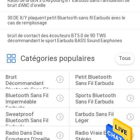
Radio de la GEN 3 d'Airpoding BT Earbuds dans l'annulation de
bruit d'ANC d'oreille
30 DE X/Y plaquent petit Bluetooth sans fil Earbuds avec le
cas de remplissage
bruit de contact des écouteurs BT5.0 de 9D TWS
décommandant le sport Earbuds BASS Sound Earphones
Catégories populaires
Tous
Bruit 
Petit Bluetooth 
Décommandant 
Sans Fil Earbuds
Bluetooth Sans Fil 
Bluetooth Sans Fil 
Sports Bluetooth 
Earbuds
Imperméable 
Sans Fil Earbuds
Earbuds
Sweatproof 
Earbuds Sans Fil 
Bluetooth Sans Fil 
Léger
Earbuds
Radio Dans Des 
Radio Vraie Earbuds 
Écouteurs D'oreille
Stéréo