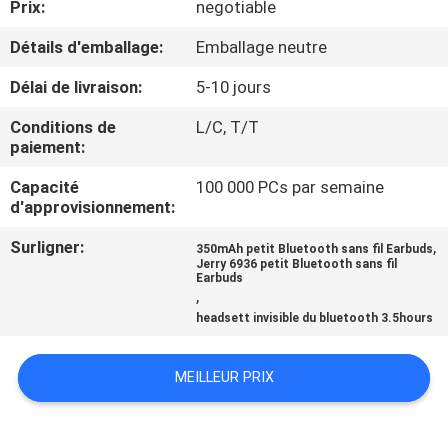
Prix:
negotiable
CONTRÔLE
Détails d'emballage:
Emballage neutre
DE
Délai de livraison:
5-10 jours
QUALITÉ
Conditions de
L/C, T/T
paiement:
CONTACTEZ-
Capacité
100 000 PCs par semaine
d'approvisionnement:
NOUS
Surligner:
,
350mAh petit Bluetooth sans fil Earbuds
Jerry 6936 petit Bluetooth sans fil
NOUVELLES
Earbuds
,
headsett invisible du bluetooth 3.5hours
CAS
MEILLEUR PRIX
PLAN
DU