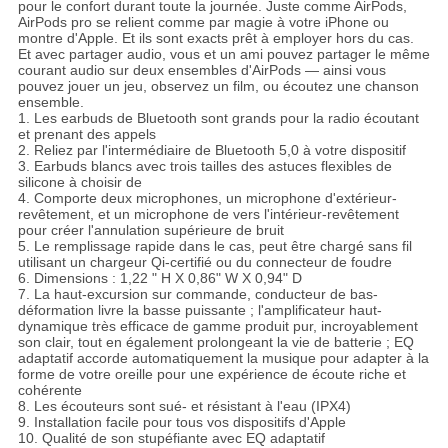
pour le confort durant toute la journée. Juste comme AirPods,
AirPods pro se relient comme par magie à votre iPhone ou
montre d'Apple. Et ils sont exacts prêt à employer hors du cas.
Et avec partager audio, vous et un ami pouvez partager le même
courant audio sur deux ensembles d'AirPods — ainsi vous
pouvez jouer un jeu, observez un film, ou écoutez une chanson
ensemble.
1. Les earbuds de Bluetooth sont grands pour la radio écoutant
et prenant des appels
2. Reliez par l'intermédiaire de Bluetooth 5,0 à votre dispositif
3. Earbuds blancs avec trois tailles des astuces flexibles de
silicone à choisir de
4. Comporte deux microphones, un microphone d'extérieur-
revêtement, et un microphone de vers l'intérieur-revêtement
pour créer l'annulation supérieure de bruit
5. Le remplissage rapide dans le cas, peut être chargé sans fil
utilisant un chargeur Qi-certifié ou du connecteur de foudre
6. Dimensions : 1,22 " H X 0,86" W X 0,94" D
7. La haut-excursion sur commande, conducteur de bas-
déformation livre la basse puissante ; l'amplificateur haut-
dynamique très efficace de gamme produit pur, incroyablement
son clair, tout en également prolongeant la vie de batterie ; EQ
adaptatif accorde automatiquement la musique pour adapter à la
forme de votre oreille pour une expérience de écoute riche et
cohérente
8. Les écouteurs sont sué- et résistant à l'eau (IPX4)
9. Installation facile pour tous vos dispositifs d'Apple
10. Qualité de son stupéfiante avec EQ adaptatif