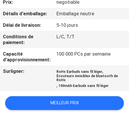
Prix:
negotiable
CONTRÔLE
Détails d'emballage:
Emballage neutre
DE
Délai de livraison:
5-10 jours
QUALITÉ
Conditions de
L/C, T/T
paiement:
CONTACTEZ-
Capacité
100 000 PCs par semaine
d'approvisionnement:
NOUS
Surligner:
,
RoHs Earbuds sans fil léger
Écouteurs invisibles de bluetooth de
NOUVELLES
RoHs
,
190mAh Earbuds sans fil léger
CAS
MEILLEUR PRIX
PLAN
DU