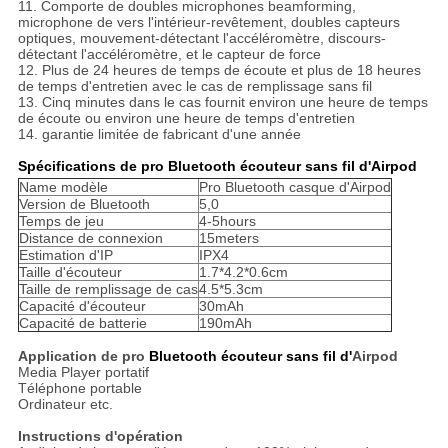
11. Comporte de doubles microphones beamforming,
microphone de vers l'intérieur-revêtement, doubles capteurs
optiques, mouvement-détectant l'accéléromètre, discours-
détectant l'accéléromètre, et le capteur de force
12. Plus de 24 heures de temps de écoute et plus de 18 heures
de temps d'entretien avec le cas de remplissage sans fil
13. Cinq minutes dans le cas fournit environ une heure de temps
de écoute ou environ une heure de temps d'entretien
14. garantie limitée de fabricant d'une année
Spécifications de pro Bluetooth écouteur sans fil d'Airpod
Name modèle
Pro Bluetooth casque d'Airpod
Version de Bluetooth
5,0
Temps de jeu
4-5hours
Distance de connexion
15meters
Estimation d'IP
IPX4
Taille d'écouteur
1.7*4.2*0.6cm
Taille de remplissage de cas
4.5*5.3cm
Capacité d'écouteur
30mAh
Capacité de batterie
190mAh
Application de pro
Bluetooth écouteur sans fil d'
Airpod
Media Player portatif
Téléphone portable
Ordinateur etc.
Instructions d'opération