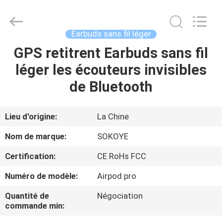
-
2026
SoKe
Electronic
Co.,Ltd.
Earbuds sans fil léger
All
Rights
GPS retitrent Earbuds sans fil
MAISON
Reserved.
léger les écouteurs invisibles
PRODUITS
de Bluetooth
AU
Lieu d'origine:
La Chine
SUJET
Nom de marque:
SOKOYE
DE
Certification:
CE RoHs FCC
NOUS
Numéro de modèle:
Airpod pro
VISITE
Quantité de
Négociation
commande min:
D'USINE