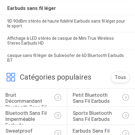
Earbuds sans fil léger
9D 90dBm stéréo de haute fidélité Earbuds sans fil léger pour
le sport
Affichage à LED stéréo de casque de Mini True Wireless
Stereo Earbuds HD
casque sans fil léger de Subwoofer de 6D Bluetooth Earbuds
BT
Catégories populaires
Tous
Bruit 
Petit Bluetooth 
Décommandant 
Sans Fil Earbuds
Bluetooth Sans Fil 
Bluetooth Sans Fil 
Sports Bluetooth 
Earbuds
Imperméable 
Sans Fil Earbuds
Earbuds
Sweatproof 
Earbuds Sans Fil 