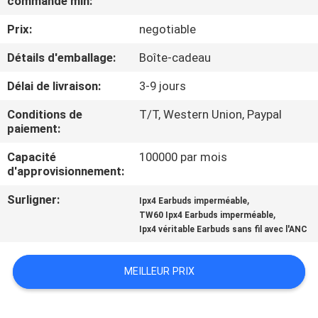
commande min:
Prix:
negotiable
CONTRÔLE
DE
Détails d'emballage:
Boîte-cadeau
QUALITÉ
Délai de livraison:
3-9 jours
Conditions de
T/T, Western Union, Paypal
CONTACTEZ-
paiement:
NOUS
Capacité
100000 par mois
d'approvisionnement:
NOUVELLES
Surligner:
,
Ipx4 Earbuds imperméable
,
TW60 Ipx4 Earbuds imperméable
Ipx4 véritable Earbuds sans fil avec l'ANC
CAS
MEILLEUR PRIX
PLAN
DU