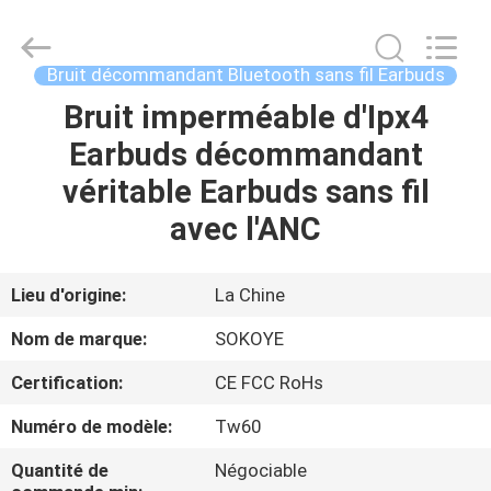
-
2026
SoKe
Electronic
Co.,Ltd.
Bruit décommandant Bluetooth sans fil Earbuds
All
Rights
Bruit imperméable d'Ipx4
MAISON
Reserved.
Earbuds décommandant
PRODUITS
véritable Earbuds sans fil
avec l'ANC
AU
SUJET
Lieu d'origine:
La Chine
DE
Nom de marque:
SOKOYE
NOUS
Certification:
CE FCC RoHs
Numéro de modèle:
Tw60
VISITE
D'USINE
Quantité de
Négociable