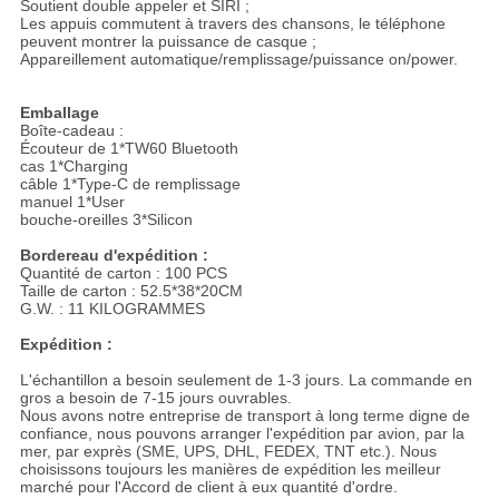
Soutient double appeler et SIRI ;
Les appuis commutent à travers des chansons, le téléphone
peuvent montrer la puissance de casque ;
Appareillement automatique/remplissage/puissance on/power.
Emballage
Boîte-cadeau :
Écouteur de 1*TW60 Bluetooth
cas 1*Charging
câble 1*Type-C de remplissage
manuel 1*User
bouche-oreilles 3*Silicon
Bordereau d'expédition :
Quantité de carton : 100 PCS
Taille de carton : 52.5*38*20CM
G.W. : 11 KILOGRAMMES
Expédition :
L'échantillon a besoin seulement de 1-3 jours. La commande en
gros a besoin de 7-15 jours ouvrables.
Nous avons notre entreprise de transport à long terme digne de
confiance, nous pouvons arranger l'expédition par avion, par la
mer, par exprès (SME, UPS, DHL, FEDEX, TNT etc.). Nous
choisissons toujours les manières de expédition les meilleur
marché pour l'Accord de client à eux quantité d'ordre.