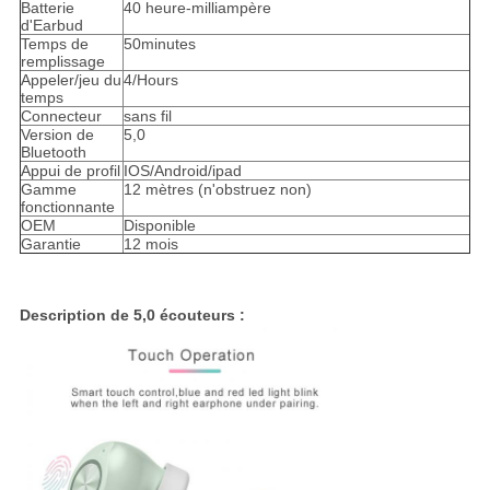
Batterie
40 heure-milliampère
d'Earbud
Temps de
50minutes
remplissage
Appeler/jeu du
4/Hours
temps
Connecteur
sans fil
Version de
5,0
Bluetooth
Appui de profil
IOS/Android/ipad
Gamme
12 mètres (n'obstruez non)
fonctionnante
OEM
Disponible
Garantie
12 mois
Description de 5,0 écouteurs :