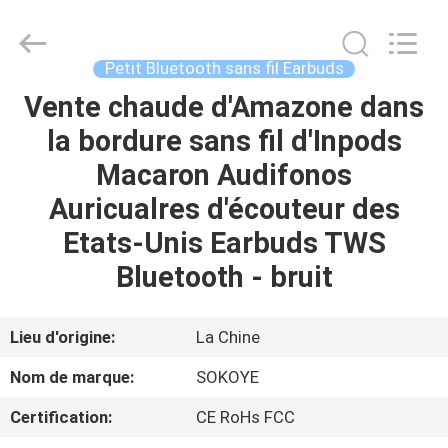
-
2026
SoKe
Electronic
Co.,Ltd.
Petit Bluetooth sans fil Earbuds
All
Rights
Vente chaude d'Amazone dans
MAISON
Reserved.
la bordure sans fil d'Inpods
PRODUITS
Macaron Audifonos
Auricualres d'écouteur des
AU
Etats-Unis Earbuds TWS
SUJET
Bluetooth - bruit
DE
NOUS
Lieu d'origine:
La Chine
Nom de marque:
SOKOYE
VISITE
Certification:
CE RoHs FCC
D'USINE