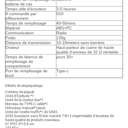
batterie de cas
Temps utile d'écouteur
3-5 heures
À commande par
OUI
effleurement
Temps de remplissage
40-50mins
Matériel
ABS+PC
Communication
Radio
Poids
130g
Distance de transmission
15-18meters sans barrière
Orateur
Haut-parleur de cuivre de haute
qualité d'anneau de 32 Ω véritable
Temps de latence de
jours 30+
remplissage de
compartiment
Port de remplissage de
Type-c
dock
Détails de empaquetage
Contenu de paquet
Unité d'Earbuds *1
Unité de la couleur box*1
Morceau de TYPE-C cable*1
Utilisateur manual*1piece
Unité de l'oreille muffs*1 de S/M/L
2020 écouteurs sans fil bon marché TW13 imperméable d'écouteur de
haute qualité de produits nouveaux
51.5*51.5*15.8 cm