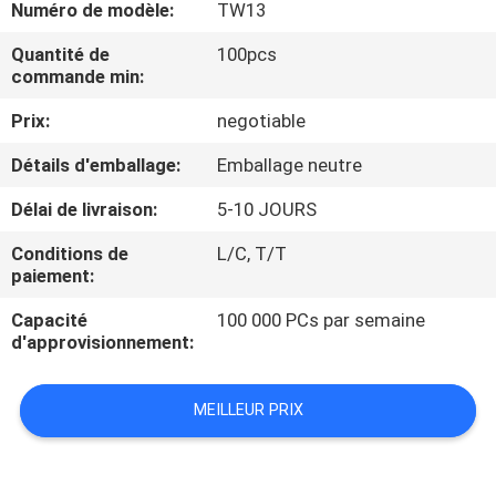
Numéro de modèle:
TW13
CONTRÔLE
Quantité de
100pcs
commande min:
DE
Prix:
negotiable
QUALITÉ
Détails d'emballage:
Emballage neutre
CONTACTEZ-
Délai de livraison:
5-10 JOURS
NOUS
Conditions de
L/C, T/T
paiement:
NOUVELLES
Capacité
100 000 PCs par semaine
d'approvisionnement:
CAS
MEILLEUR PRIX
PLAN
DU