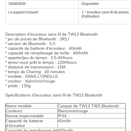
OEM/ODM
Disponible
Le paquet incluent
1 * écouteur sans fil de paires,
d'utilisation.
Description d'écouteur sans fil de TW13 Bluetooth
* jeu de puces de Bluetooth : JIELI
* version de Bluetooth : 5,0
* capacité de batterie d'écouteur : 40mAh
* capacité de remplissage de boîte : 400mAh
* appeler/jeu du temps : 3.5-4/Hours
* tenez-vous prêt le temps : 120/Hours
* distance de transmission : 15M
* temps de Charing : 40 minutes
* modèle : DANS L'OREILLE
* couleur : blanc/noir/rouge
* poids : 130g
Spécifications d'écouteur sans fil de TW13 Bluetooth
Name modèle
Casque de TW13 TWS Bluetooth
Couleurs
Blanc/noir/rouge
Norme imperméable
IPX4
Capacité de batterie
45mAh
d'écouteur
Capacité de remplissage de
400mAh